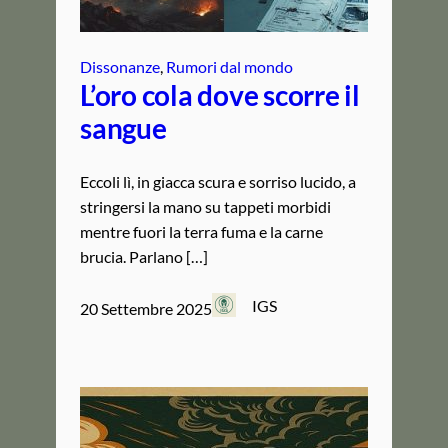
Dissonanze
, 
Rumori dal mondo
L’oro cola dove scorre il
sangue
Eccoli lì, in giacca scura e sorriso lucido, a
stringersi la mano su tappeti morbidi
mentre fuori la terra fuma e la carne
brucia. Parlano […]
IGS
20 Settembre 2025