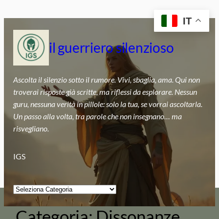
Vai
IT
al
contenuto
il guerriero silenzioso
Ascolta il silenzio sotto il rumore. Vivi, sbaglia, ama. Qui non
troverai risposte già scritte, ma riflessi da esplorare. Nessun
guru, nessuna verità in pillole: solo la tua, se vorrai ascoltarla.
Un passo alla volta, tra parole che non insegnano… ma
risvegliano.
IGS
Categorie
Categoria:
Dissonanze