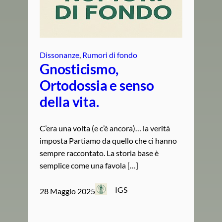
Dissonanze
, 
Rumori di fondo
Gnosticismo,
Ortodossia e senso
della vita.
C’era una volta (e c’è ancora)… la verità
imposta Partiamo da quello che ci hanno
sempre raccontato. La storia base è
semplice come una favola […]
IGS
28 Maggio 2025