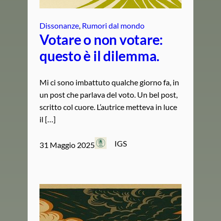
Dissonanze
, 
Rumori dal mondo
Votare o non votare:
questo è il dilemma.
Mi ci sono imbattuto qualche giorno fa, in
un post che parlava del voto. Un bel post,
scritto col cuore. L’autrice metteva in luce
il […]
IGS
31 Maggio 2025