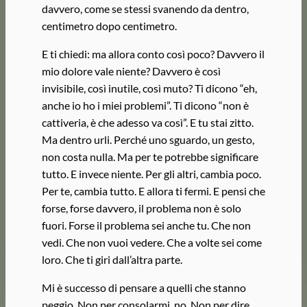
davvero, come se stessi svanendo da dentro,
centimetro dopo centimetro.
E ti chiedi: ma allora conto così poco? Davvero il
mio dolore vale niente? Davvero è così
invisibile, così inutile, così muto? Ti dicono “eh,
anche io ho i miei problemi”. Ti dicono “non è
cattiveria, è che adesso va così”. E tu stai zitto.
Ma dentro urli. Perché uno sguardo, un gesto,
non costa nulla. Ma per te potrebbe significare
tutto. E invece niente. Per gli altri, cambia poco.
Per te, cambia tutto. E allora ti fermi. E pensi che
forse, forse davvero, il problema non è solo
fuori. Forse il problema sei anche tu. Che non
vedi. Che non vuoi vedere. Che a volte sei come
loro. Che ti giri dall’altra parte.
Mi è successo di pensare a quelli che stanno
peggio. Non per consolarmi, no. Non per dire