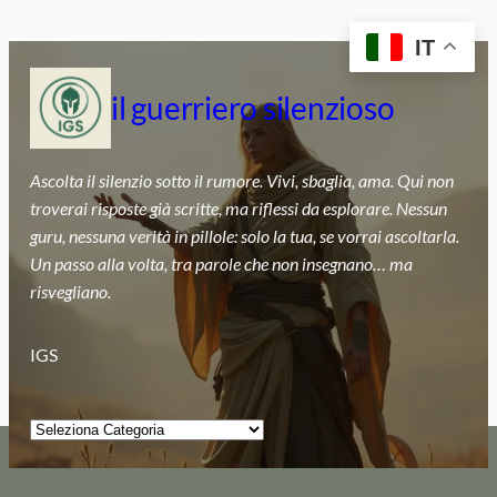
Vai
IT
al
contenuto
il guerriero silenzioso
Ascolta il silenzio sotto il rumore. Vivi, sbaglia, ama. Qui non
troverai risposte già scritte, ma riflessi da esplorare. Nessun
guru, nessuna verità in pillole: solo la tua, se vorrai ascoltarla.
Un passo alla volta, tra parole che non insegnano… ma
risvegliano.
IGS
Categorie