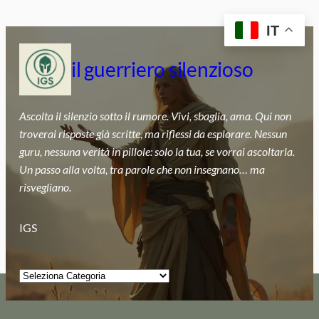
Vai
IT
al
contenuto
il guerriero silenzioso
Ascolta il silenzio sotto il rumore. Vivi, sbaglia, ama. Qui non
troverai risposte già scritte, ma riflessi da esplorare. Nessun
guru, nessuna verità in pillole: solo la tua, se vorrai ascoltarla.
Un passo alla volta, tra parole che non insegnano… ma
risvegliano.
IGS
Categorie