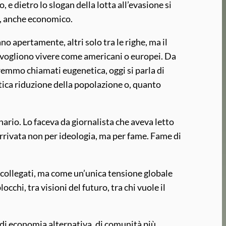
 e dietro lo slogan della lotta all’evasione si
o, anche economico.
no apertamente, altri solo tra le righe, ma il
he vogliono vivere come americani o europei. Da
vremmo chiamati eugenetica, oggi si parla di
stica riduzione della popolazione o, quanto
ario. Lo faceva da giornalista che aveva letto
arrivata non per ideologia, ma per fame. Fame di
scollegati, ma come un’unica tensione globale
cchi, tra visioni del futuro, tra chi vuole il
di economia alternativa, di comunità più