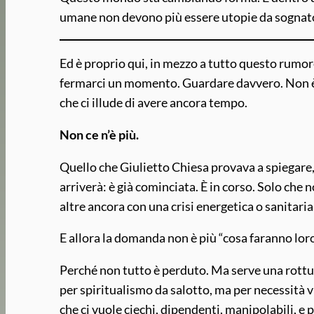
umane non devono più essere utopie da sognatore 
Ed è proprio qui, in mezzo a tutto questo rumore
fermarci un momento. Guardare davvero. Non è p
che ci illude di avere ancora tempo.
Non ce n’è più.
Quello che Giulietto Chiesa provava a spiegare, 
arriverà: è già cominciata. È in corso. Solo che
altre ancora con una crisi energetica o sanitaria
E allora la domanda non è più “cosa faranno lor
Perché non tutto è perduto. Ma serve una rottu
per spiritualismo da salotto, ma per necessità vi
che ci vuole ciechi, dipendenti, manipolabili, e p