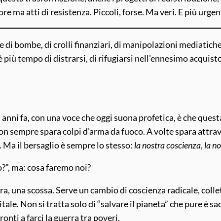
ma atti di resistenza. Piccoli, forse. Ma veri. E più urgen
 di bombe, di crolli finanziari, di manipolazioni mediatiche
iù tempo di distrarsi, di rifugiarsi nell’ennesimo acquist
anni fa, con una voce che oggi suona profetica, è che questa
 non sempre spara colpi d’arma da fuoco. A volte spara attrav
. Ma il bersaglio è sempre lo stesso:
la nostra coscienza
,
la no
o?”, ma: cosa faremo noi?
ra, una scossa. Serve un cambio di coscienza radicale, col
tale. Non si tratta solo di “salvare il pianeta” che pure è 
ronti a farci la guerra tra poveri.