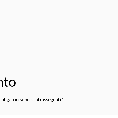
nto
bbligatori sono contrassegnati
*