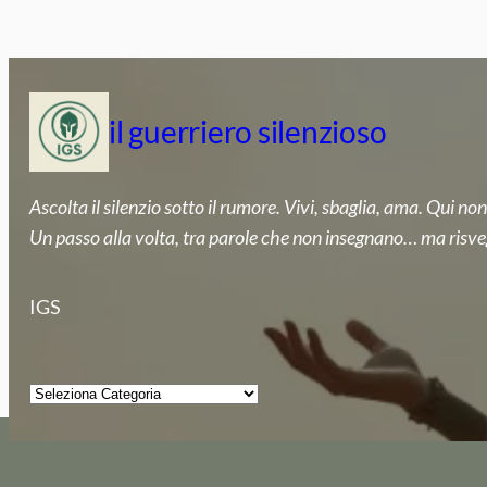
Vai
al
contenuto
il guerriero silenzioso
Ascolta il silenzio sotto il rumore. Vivi, sbaglia, ama. Qui non
Un passo alla volta, tra parole che non insegnano… ma risve
IGS
Categorie