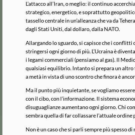
L’attacco all’Iran, o meglio: il continuo accerch
strategico, energetico, e soprattutto geopoliti
tassello centrale in un’alleanza che va da Teher
dagli Stati Uniti, dal dollaro, dalla NATO.
Allargando lo sguardo, si capisce che i conflitt
stringersi ogni giorno di più. L’Ucraina è diven
i legami commerciali (pensiamo al gas). Il Med
qualsiasi equilibrio. Intanto si prepara un alt
a metà in vista di uno scontro che finora è anc
Ma il punto più inquietante, se vogliamo essere 
con il cibo, con l’informazione. Il sistema econom
disuguaglianze aumentano ogni giorno. Chi coma
sembra quella di far collassare l’attuale ordine 
Non è un caso che si parli sempre più spesso di 