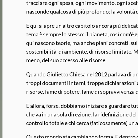
tracciare ogni spesa, ogni movimento, ogni scelta
nasconde qualcosa di più profondo: la volontà
E qui si apre un altro capitolo ancora più delica
tema è sempre lo stesso: il pianeta, così com’è 
qui nascono teorie, ma anche piani concreti, sul
sostenibilità, di ambiente, di risorse limitate.
meno, del suo accesso alle risorse.
Quando Giulietto Chiesa nel 2012 parlava di una
troppi documenti interni, troppe dichiarazioni c
risorse, fame di potere, fame di sopravvivenza 
E allora, forse, dobbiamo iniziare a guardare t
che va in una sola direzione: la ridefinizione del
controllo totale e chi cerca (faticosamente) un’
Questo mondo sta cambiando forma. E dentro que