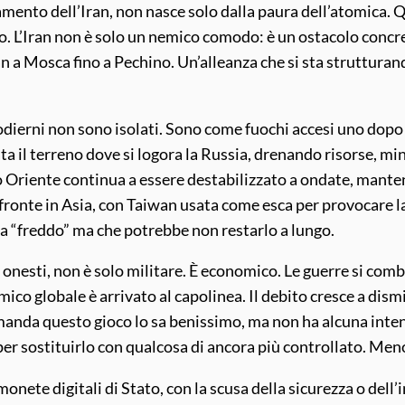
iamento dell’Iran, non nasce solo dalla paura dell’atomica. Qu
co. L’Iran non è solo un nemico comodo: è un ostacolo conc
an a Mosca fino a Pechino. Un’alleanza che si sta strutturan
i odierni non sono isolati. Sono come fuochi accesi uno dopo
tata il terreno dove si logora la Russia, drenando risorse, m
io Oriente continua a essere destabilizzato a ondate, mant
ro fronte in Asia, con Taiwan usata come esca per provocare 
ora “freddo” ma che potrebbe non restarlo a lungo.
onesti, non è solo militare. È economico. Le guerre si comb
ico globale è arrivato al capolinea. Il debito cresce a dismis
nda questo gioco lo sa benissimo, ma non ha alcuna intenzi
per sostituirlo con qualcosa di ancora più controllato. Meno
monete digitali di Stato, con la scusa della sicurezza o del