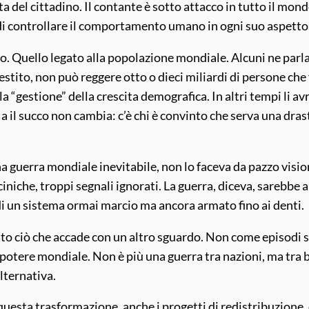
 del cittadino. Il contante è sotto attacco in tutto il mondo,
 di controllare il comportamento umano in ogni suo aspett
to. Quello legato alla popolazione mondiale. Alcuni ne parla
gestito, non può reggere otto o dieci miliardi di persone c
la “gestione” della crescita demografica. In altri tempi li a
 Ma il succo non cambia: c’è chi è convinto che serva una dra
 guerra mondiale inevitabile, non lo faceva da pazzo vision
iniche, troppi segnali ignorati. La guerra, diceva, sarebbe 
di un sistema ormai marcio ma ancora armato fino ai denti.
utto ciò che accade con un altro sguardo. Non come episodi 
 potere mondiale. Non è più una guerra tra nazioni, ma tra blo
alternativa.
sta trasformazione, anche i progetti di redistribuzione, 