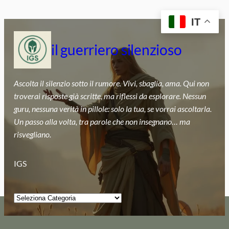
Vai
IT
al
contenuto
il guerriero silenzioso
Ascolta il silenzio sotto il rumore. Vivi, sbaglia, ama. Qui non
troverai risposte già scritte, ma riflessi da esplorare. Nessun
guru, nessuna verità in pillole: solo la tua, se vorrai ascoltarla.
Un passo alla volta, tra parole che non insegnano… ma
risvegliano.
IGS
Categorie