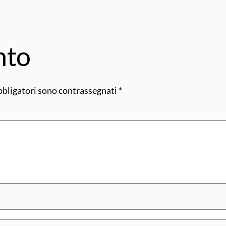
nto
bbligatori sono contrassegnati
*