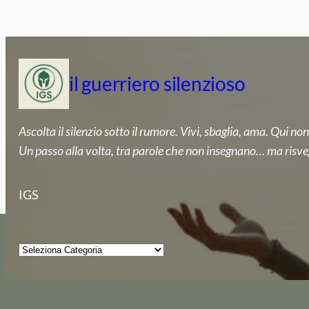
Vai
al
contenuto
il guerriero silenzioso
Ascolta il silenzio sotto il rumore. Vivi, sbaglia, ama. Qui non
Un passo alla volta, tra parole che non insegnano… ma risve
IGS
Categorie