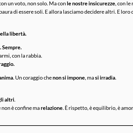
 con un voto, non solo. Ma con
le nostre insicurezze
, con le
aura di essere soli. E allora lasciamo decidere altri. E loro
ella libertà.
i. Sempre.
 armi, con la rabbia.
raggio.
’anima
. Un coraggio che
non si impone
, ma
si irradia
.
li altri
.
he non è confine ma
relazione
. È rispetto, è equilibrio, è amo