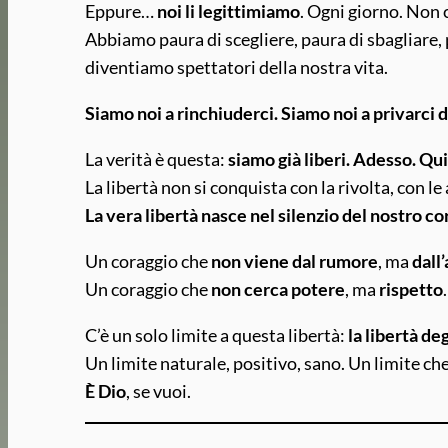
Eppure…
noi li legittimiamo
. Ogni giorno. Non
Abbiamo paura di scegliere, paura di sbagliare, p
diventiamo spettatori della nostra vita.
Siamo noi a rinchiuderci. Siamo noi a privarci d
La verità è questa:
siamo già liberi. Adesso. Qu
La libertà non si conquista con la rivolta, con le
La vera libertà nasce nel silenzio del nostro co
Un coraggio che
non viene dal rumore
, ma
dall
Un coraggio che
non cerca potere
, ma
rispetto
.
C’è un solo limite a questa libertà:
la libertà deg
Un limite naturale, positivo, sano. Un limite c
È Dio
, se vuoi.