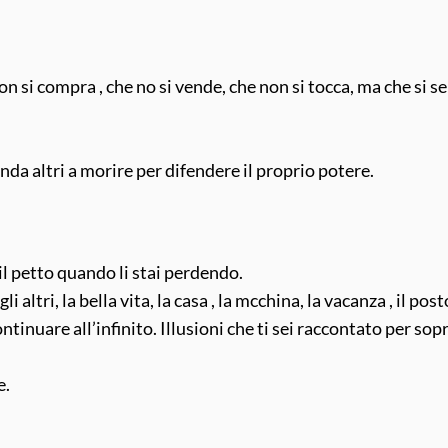
n si compra , che no si vende, che non si tocca, ma che si sen
nda altri a morire per difendere il proprio potere.
 il petto quando li stai perdendo.
i altri, la bella vita, la casa , la mcchina, la vacanza , il po
 continuare all’infinito. Illusioni che ti sei raccontato per so
e.