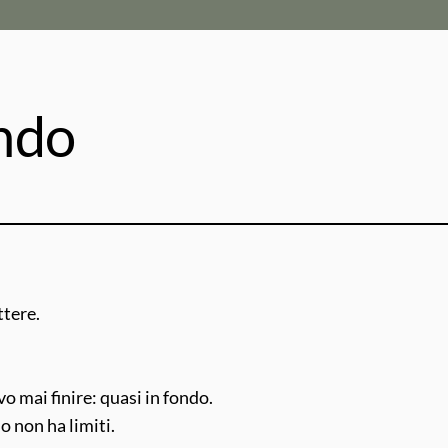
ndo
ttere.
o mai finire: quasi in fondo.
o non ha limiti.