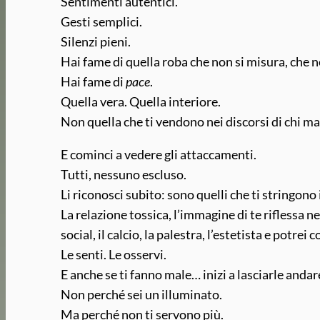
Sentimenti autentici.
Gesti semplici.
Silenzi pieni.
Hai fame di quella roba che non si misura, che no
Hai fame di
pace
.
Quella vera. Quella interiore.
Non quella che ti vendono nei discorsi di chi ma
E cominci a vedere gli attaccamenti.
Tutti, nessuno escluso.
Li riconosci subito: sono quelli che ti stringono
La relazione tossica, l’immagine di te riflessa negl
social, il calcio, la palestra, l’estetista e potrei
Le senti. Le osservi.
E anche se ti fanno male… inizi a lasciarle andar
Non perché sei un illuminato.
Ma perché non ti servono più.