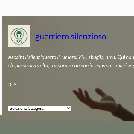
Vai
al
contenuto
il guerriero silenzioso
Ascolta il silenzio sotto il rumore. Vivi, sbaglia, ama. Qui non
Un passo alla volta, tra parole che non insegnano… ma risve
IGS
Categorie