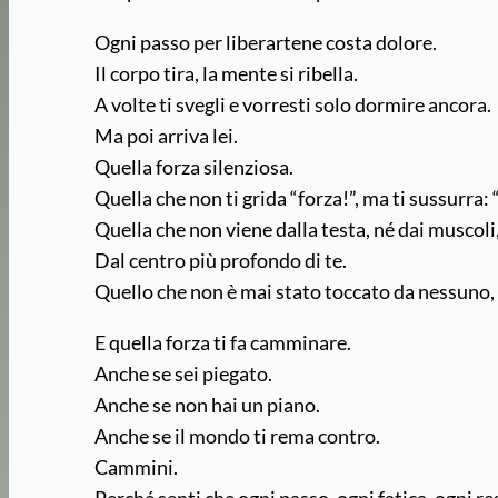
Ogni passo per liberartene costa dolore.
Il corpo tira, la mente si ribella.
A volte ti svegli e vorresti solo dormire ancora.
Ma poi arriva lei.
Quella forza silenziosa.
Quella che non ti grida “forza!”, ma ti sussurra: “
Quella che non viene dalla testa, né dai muscoli
Dal centro più profondo di te.
Quello che non è mai stato toccato da nessuno
E quella forza ti fa camminare.
Anche se sei piegato.
Anche se non hai un piano.
Anche se il mondo ti rema contro.
Cammini.
Perché senti che ogni passo, ogni fatica, ogni re