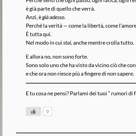
è già parte di quello che verrà.
Anzi, è
già adesso
.
Perché la verità — come la libertà, come l’amor
È tutta qui.
Nel modo in cui
stai
, anche mentre crolla tutto.
E allora no, non sono forte.
Sono solo uno che ha visto da vicino ciò che co
e che ora non riesce più a fingere di non sapere.
E tu cosa ne pensi? Parlami dei tuoi ” rumori di 
0