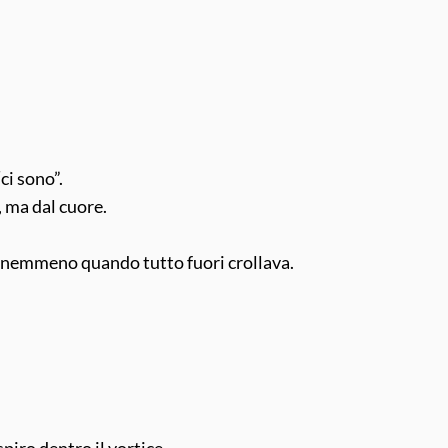
ci sono”.
, ma dal cuore.
, nemmeno quando tutto fuori crollava.
spiro dentro il vortice…