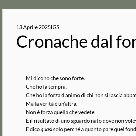
13 Aprile 2025
IGS
Cronache dal fo
Mi dicono che sono forte.
Che ho la tempra.
Che ho la forza d’animo di chi non si lascia abba
Ma la verità è un’altra.
Non è forza quella che vedete.
È il risultato di uno sguardo nato dove non volev
E dico
quasi
solo perché a quanto pare quel fond