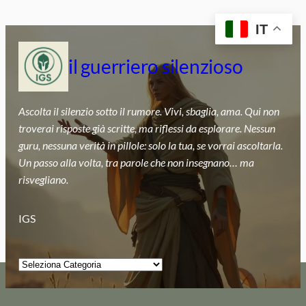
Vai
IT
al
contenuto
il guerriero silenzioso
Ascolta il silenzio sotto il rumore. Vivi, sbaglia, ama. Qui non
troverai risposte già scritte, ma riflessi da esplorare. Nessun
guru, nessuna verità in pillole: solo la tua, se vorrai ascoltarla.
Un passo alla volta, tra parole che non insegnano… ma
risvegliano.
IGS
Categorie