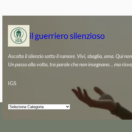
Vai
al
contenuto
il guerriero silenzioso
Ascolta il silenzio sotto il rumore. Vivi, sbaglia, ama. Qui non
Un passo alla volta, tra parole che non insegnano… ma risve
IGS
Categorie