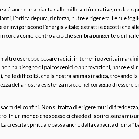
nza, è anche una pianta dalle mille virtù curative, un dono pr
danti, l’ortica depura, rinforza, nutre e rigenera. Le sue fog
 e rinvigoriscono l’energia vitale; estratti e decotti che al
 ricorda come, dentro a ciò che sembra pungente o difficile,
 altro oserebbe posare radici: in terreni poveri, ai margini
 non ha bisogno di palcoscenici o approvazioni, nasce e si nu
 nelle difficoltà, che la nostra anima si radica, trovando la su
bellezza della nostra esistenza risiede nel coraggio di esser
rte sacra dei confini. Non si tratta di erigere muri di freddez
cro. In un mondo che spesso ci chiede di aprirci senza misura,
 crescita spirituale passa anche dalla capacità di dirsi “b