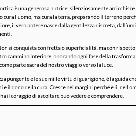
rtica è una generosa nutrice: silenziosamente arricchisce il
o cura l’uomo, ma cura la terra, preparando il terreno perc
ore, il vero potere nasce dalla gentilezza discreta, dall’umi
menti.
 Non si conquista con fretta o superficialità, ma con rispetto
nostro cammino interiore, onorando ogni fase della trasforma
ome parte sacra del nostro viaggio verso la luce.
ezza pungente e le sue mille virtù di guarigione, è la guida c
ni e il dono della cura. Cresce nei margini perché è lì, nell’om
i ha il coraggio di ascoltare può vedere e comprendere.