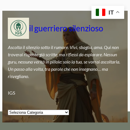
Vai
IT
al
contenuto
il guerriero silenzioso
Ascolta il silenzio sotto il rumore. Vivi, sbaglia, ama. Qui non
troverai risposte già scritte, ma riflessi da esplorare. Nessun
guru, nessuna verità in pillole: solo la tua, se vorrai ascoltarla.
Un passo alla volta, tra parole che non insegnano… ma
risvegliano.
IGS
Categorie