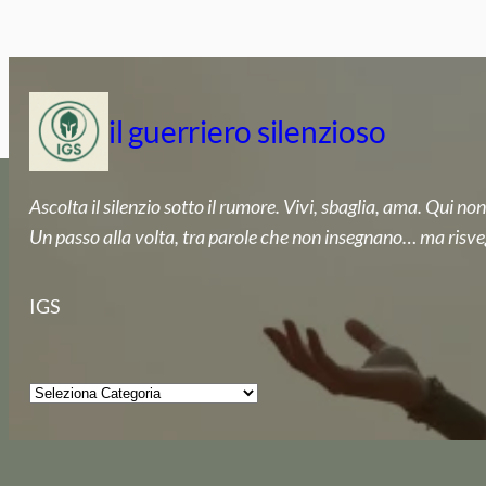
Vai
al
contenuto
il guerriero silenzioso
Ascolta il silenzio sotto il rumore. Vivi, sbaglia, ama. Qui non
Un passo alla volta, tra parole che non insegnano… ma risve
IGS
Categorie