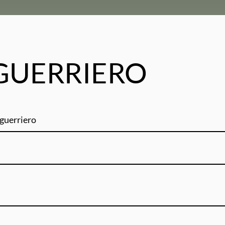
 GUERRIERO
eguerriero